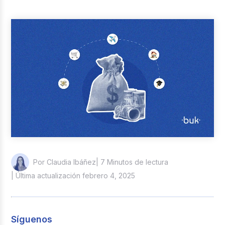
Reclutamiento y Selección
Casos de éxito
Columna del Experto
Entrevistas
| 7 Minutos de lectura
Por Claudia Ibáñez
| Última actualización febrero 4, 2025
Síguenos