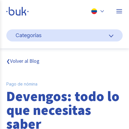
Chile
Categorías
Colombia
Cultura y bienestar laboral
Perú
México
Gestión de personas
Volver al Blog
❮
Brasil
Actualidad
Pago de nómina
Pago de nómina
Devengos: todo lo
Buk
que necesitas
Transformación digital
saber
Tendencias y Data