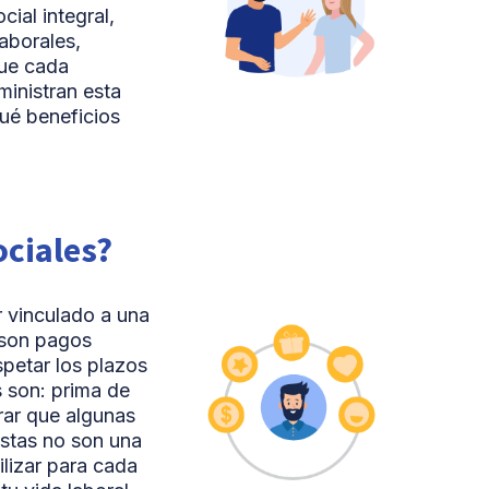
ial integral,
aborales,
que cada
ministran esta
ué beneficios
ociales?
r vinculado a una
 son pagos
spetar los plazos
s son: prima de
arar que algunas
estas no son una
lizar para cada