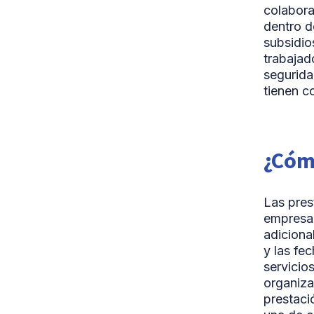
colabora
dentro d
subsidio
trabajad
segurid
tienen 
¿Cómo
Las pres
empresa 
adiciona
y las fe
servicio
organiza
prestaci