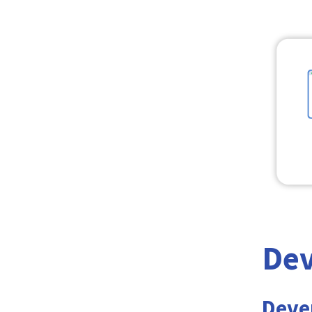
De
Deven