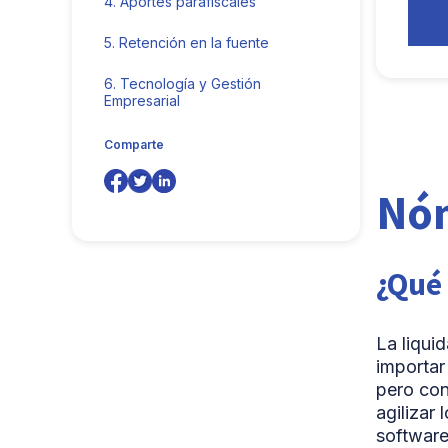
4.
Aportes parafiscales
5.
Retención en la fuente
6.
Tecnología y Gestión
Empresarial
Comparte
Nó
¿Qué
La liqui
importar
pero con
agilizar
softwar