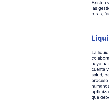
Existen v
las gest
otras, f
Liqui
La liqui
colabora
haya pac
cuenta v
salud, p
proceso 
humanos,
optimiza
que deb