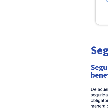
Seg
Segur
bene
De acuer
segurida
obligato
manera d