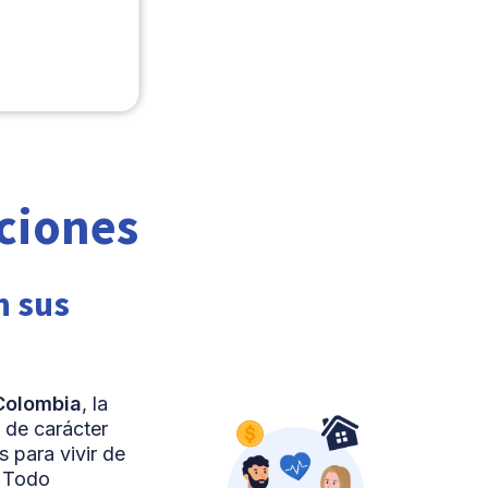
aciones
n sus
 Colombia
, la
 de carácter
 para vivir de
. Todo