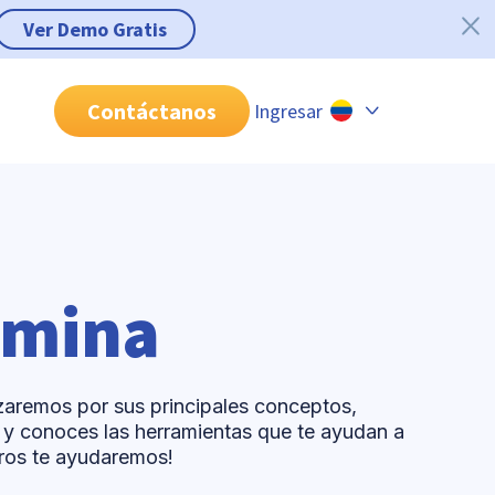
Ver Demo Gratis
Contáctanos
Ingresar
Chile
Colombia
Perú
México
ómina
Brasil
aremos por sus principales conceptos,
 y conoces las herramientas que te ayudan a
tros te ayudaremos!