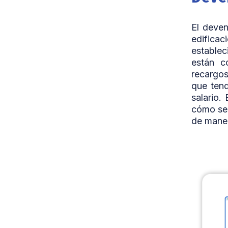
El deve
edificac
establec
están co
recargos
que tend
salario.
cómo se 
de maner