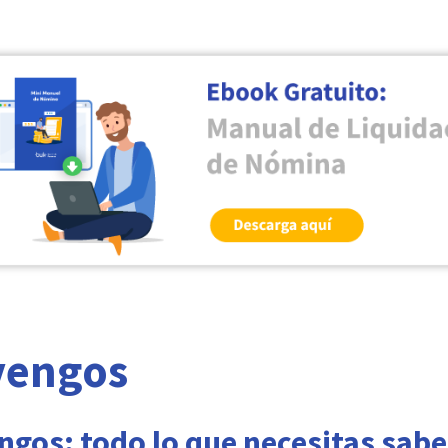
vengos
gos: todo lo que necesitas sabe