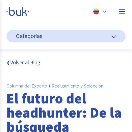
Chile
Categorías
Colombia
Cultura y bienestar laboral
Perú
México
Gestión de personas
Volver al Blog
❮
Brasil
Actualidad
/
Columna del Experto
Reclutamiento y Selección
Pago de nómina
El futuro del
Buk
headhunter: De la
Transformación digital
búsqueda
Tendencias y Data