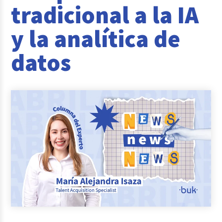
tradicional a la IA
Reclutamiento y Selección
y la analítica de
Casos de éxito
datos
Columna del Experto
Entrevistas