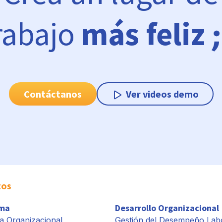
rabajo
más feliz
Contáctanos
Ver videos demo
tos
rma
Desarrollo Organizacional
a Organizacional
Gestión del Desempeño Lab