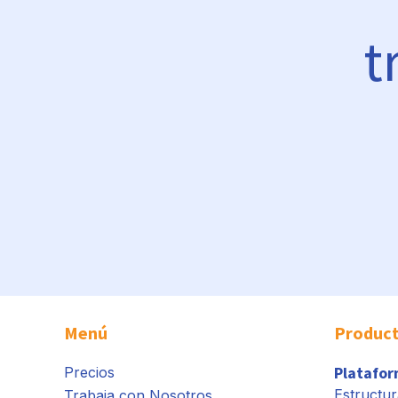
t
Menú
Produc
Platafo
Precios
Estructur
Trabaja con Nosotros