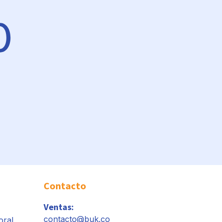
Contacto
Ventas:
contacto@buk.co
oral