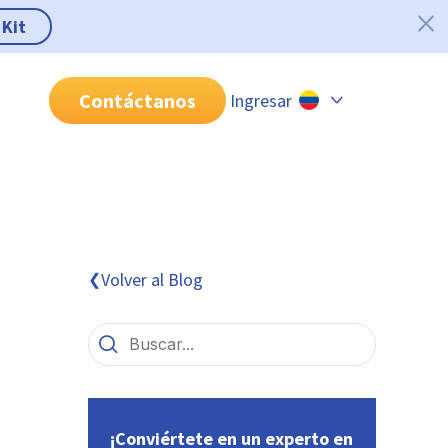
 Kit
Contáctanos
Ingresar
Chile
Colombia
Perú
México
Volver al Blog
❮
Brasil
¡Conviértete en un experto en