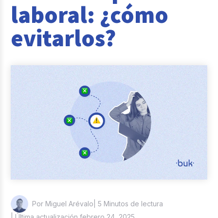
laboral: ¿cómo
Reclutamiento y Selección
evitarlos?
Casos de éxito
Columna del Experto
Entrevistas
| 5 Minutos de lectura
Por Miguel Arévalo
| Última actualización febrero 24, 2025