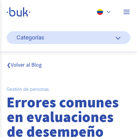
Chile
Categorías
Colombia
Cultura y bienestar laboral
Perú
México
Gestión de personas
Volver al Blog
❮
Brasil
Actualidad
Gestión de personas
Pago de nómina
Errores comunes
Buk
en evaluaciones
Transformación digital
de desempeño
Tendencias y Data