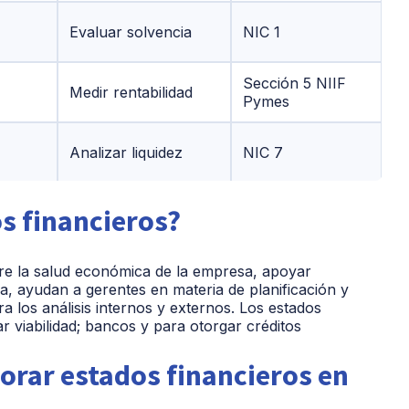
Evaluar solvencia
NIC 1
Sección 5 NIIF
Medir rentabilidad
Pymes
Analizar liquidez
NIC 7
Rastrear cambios en
Sección 6 NIIF
os financieros?
uity
valor
Pymes
bre la salud económica de la empresa, apoyar
a, ayudan a gerentes en materia de planificación y
 los análisis internos y externos. Los estados
ar viabilidad; bancos y para otorgar créditos
borar estados financieros en