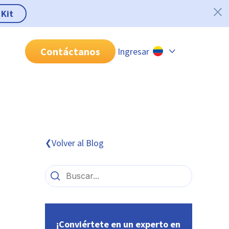
 Kit
Contáctanos
Ingresar
Chile
Colombia
Perú
México
Volver al Blog
❮
Brasil
¡Conviértete en un experto en