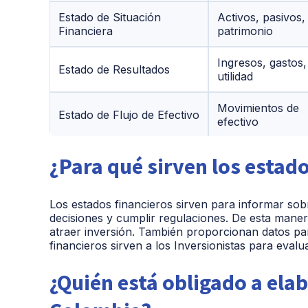
Estado de Situación
Activos, pasivos,
Financiera
patrimonio
Ingresos, gastos,
Estado de Resultados
utilidad
Movimientos de
Estado de Flujo de Efectivo
efectivo
Estado de Cambios en
¿Para qué sirven los estad
Variaciones en eq
Patrimonio
Los estados financieros sirven para informar so
decisiones y cumplir regulaciones. De esta maner
atraer inversión. También proporcionan datos para
financieros sirven a los Inversionistas para evalu
¿Quién está obligado a ela