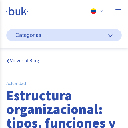
Chile
Categorías
Colombia
Cultura y bienestar laboral
Perú
México
Gestión de personas
Volver al Blog
❮
Brasil
Actualidad
Actualidad
Pago de nómina
Estructura
Buk
organizacional:
Transformación digital
tipos, funciones y
Tendencias y Data