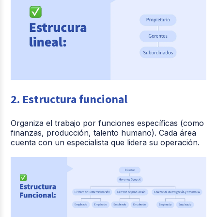
Combina
Puede haber
Emp
5. Lineal y
control
conflictos si
med
funcional
jerárquico con
no hay
especialización
límites claros
gra
2. Estructura funcional
Organiza el trabajo por funciones específicas (como
finanzas, producción, talento humano). Cada área
cuenta con un especialista que lidera su operación.