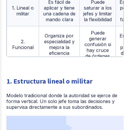
Es fácil de
Puede
Emp
1. Lineal o
aplicar y tiene
saturar a los
peq
militar
una cadena de
jefes y limitar
mando clara
la flexibilidad
fami
Puede
Organiza por
Emp
generar
2.
especialidad y
c
confusión si
Funcional
mejora la
pro
hay cruce
eficiencia
defi
de órdenes
Mejora la toma
Puede haber
Emp
3. Lineal y
de decisiones
dudas sobre
que 
1. Estructura lineal o militar
de staff
al tener
quién tiene
crec
asesoría
la autoridad
Modelo tradicional donde la autoridad se ejerce de
Permite
forma vertical. Un solo jefe toma las decisiones y
Emp
decisiones más
supervisa directamente a sus subordinados.
Toma más
c
4. Con
completas con
tiempo
va
comités
diferentes
decidir
áre
puntos de
se
vista