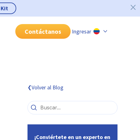
 Kit
Contáctanos
Ingresar
Chile
Colombia
Perú
México
Volver al Blog
❮
Brasil
¡Conviértete en un experto en