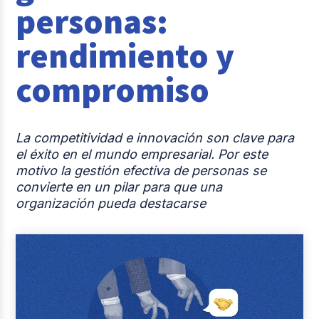
personas:
Reclutamiento y Selección
rendimiento y
Casos de éxito
compromiso
Columna del Experto
Entrevistas
La competitividad e innovación son clave para
el éxito en el mundo empresarial. Por este
motivo la gestión efectiva de personas se
convierte en un pilar para que una
organización pueda destacarse