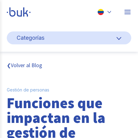
Chile
Categorías
Colombia
Cultura y bienestar laboral
Perú
México
Gestión de personas
Volver al Blog
❮
Brasil
Actualidad
Gestión de personas
Pago de nómina
Funciones que
Buk
impactan en la
Transformación digital
gestión de
Tendencias y Data