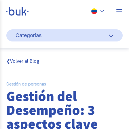
Chile
Categorías
Colombia
Cultura y bienestar laboral
Perú
México
Gestión de personas
Volver al Blog
❮
Brasil
Actualidad
Gestión de personas
Pago de nómina
Gestión del
Buk
Desempeño: 3
Transformación digital
aspectos clave
Tendencias y Data