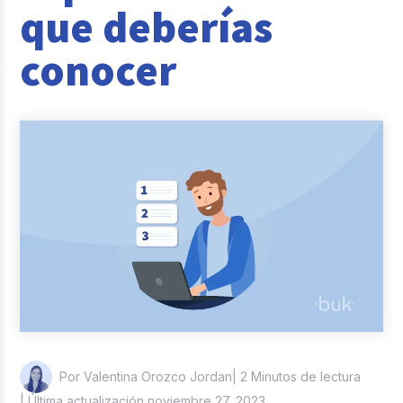
que deberías
Reclutamiento y Selección
conocer
Casos de éxito
Columna del Experto
Entrevistas
| 2 Minutos de lectura
Por Valentina Orozco Jordan
| Última actualización noviembre 27, 2023