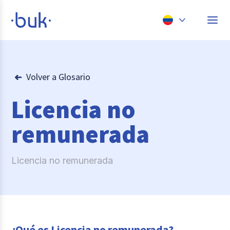
Chile
Colombia
Volver a Glosario
Perú
Licencia no
México
remunerada
Brasil
Licencia no remunerada
¿Qué es Licencia no remunerada?