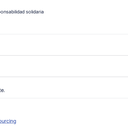
nsabilidad solidaria
te.
ourcing