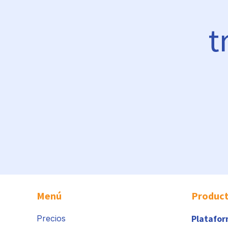
t
Menú
Produc
Platafo
Precios