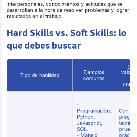
interpersonales, conocimientos y actitudes que se
desarrollan a la hora de resolver problemas y lograr
resultados en el trabajo.
Hard Skills vs. Soft Skills: lo
que debes buscar
¿C
Ejemplos
validar
Tipo de habilidad
comunes
u
entrev
-
Programación:
Con
Python,
pregun
Javascript,
técnica
SQL.
prueba
- Manejo
práctic