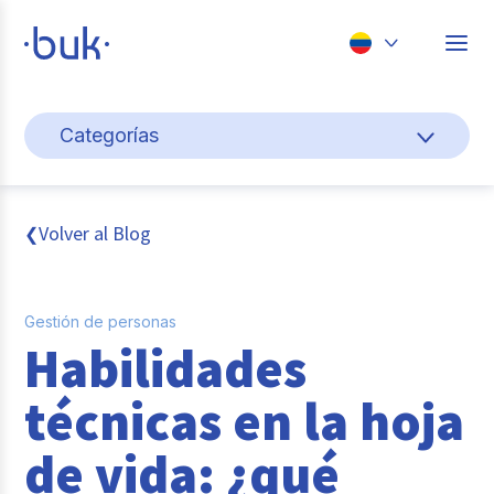
Chile
Categorías
Colombia
Cultura y bienestar laboral
Perú
México
Gestión de personas
Volver al Blog
❮
Brasil
Actualidad
Gestión de personas
Pago de nómina
Habilidades
Buk
técnicas en la hoja
Transformación digital
de vida: ¿qué
Tendencias y Data