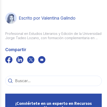
System) ayuda a filtrar de manera
una mezcla entre habilidades,
automática los candidatos según palabras
conocimientos, comportamientos y
clave, organizar a los candidatos por etapa,
actitudes. Pues debe resolver
puntuar los CVs según la coincidencia con
Escrito por Valentina Galindo
problemas, trabajar en equipo, además
el perfil del cargo y generar estadísticas de
de cumplir con las funciones del rol.
cada proceso.
Profesional en Estudios Literarios y Edición de la Universidad
Jorge Tadeo Lozano, con formación complementaria en ...
Compartir
¡Conviértete en un experto en Recursos