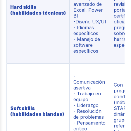
avanzado de
revisió
Hard skills
Excel, Power
portafol
(habilidades técnicas)
BI
certific
-Diseño UX/UI
oficiale
- Idiomas
pregun
específicos
sobre
- Manejo de
herrami
software
específ
específicos
-
Comunicación
Con
asertiva
pregun
- Trabajo en
conduc
equipo
(métod
- Liderazgo
Soft skills
STAR),
- Resolución
(habilidades blandas)
dinámic
de problemas
grupale
- Pensamiento
referen
crítico