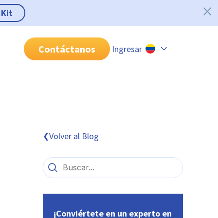
 Kit
Contáctanos
Ingresar
Chile
Colombia
Perú
México
Volver al Blog
❮
Brasil
¡Conviértete en un experto en