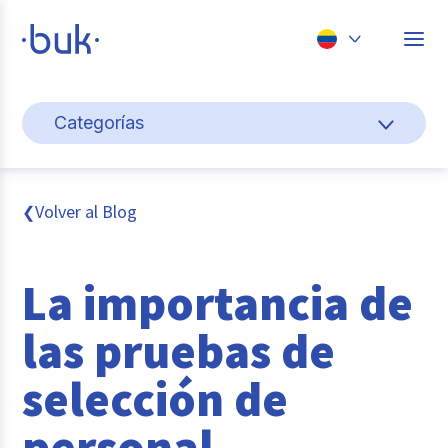
Chile
Categorías
Colombia
Cultura y bienestar laboral
Perú
México
Gestión de personas
Volver al Blog
❮
Brasil
Actualidad
La importancia de
Pago de nómina
las pruebas de
Buk
selección de
Transformación digital
personal
Tendencias y Data