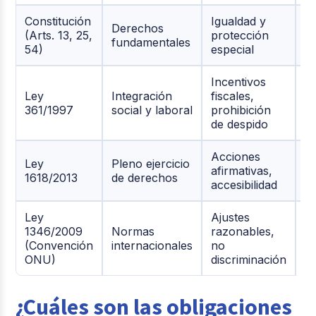
Constitución
Igualdad y
Derechos
E
(Arts. 13, 25,
protección
fundamentales
g
54)
especial
Incentivos
Ley
Integración
fiscales,
Mi
361/1997
social y laboral
prohibición
de
de despido
Acciones
S
Ley
Pleno ejercicio
afirmativas,
N
1618/2013
de derechos
accesibilidad
D
Ley
Ajustes
1346/2009
Normas
razonables,
G
(Convención
internacionales
no
n
ONU)
discriminación
¿Cuáles son las obligaciones