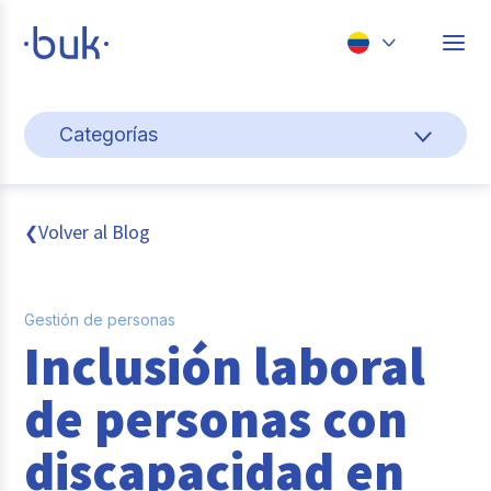
Chile
Categorías
Colombia
Cultura y bienestar laboral
Perú
México
Gestión de personas
Volver al Blog
❮
Brasil
Actualidad
Gestión de personas
Pago de nómina
Inclusión laboral
Buk
de personas con
Transformación digital
discapacidad en
Tendencias y Data