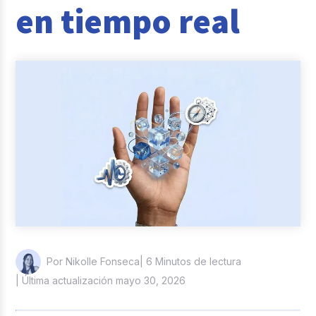
en tiempo real
Reclutamiento y Selección
Casos de éxito
Columna del Experto
Entrevistas
| 6 Minutos de lectura
Por Nikolle Fonseca
| Última actualización mayo 30, 2026