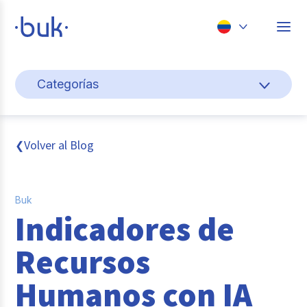
Chile
Categorías
Colombia
Cultura y bienestar laboral
Perú
México
Gestión de personas
Volver al Blog
❮
Brasil
Actualidad
Buk
Pago de nómina
Indicadores de
Buk
Recursos
Transformación digital
Humanos con IA
Tendencias y Data