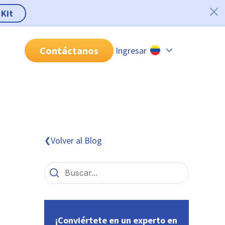
 Kit
Contáctanos
Ingresar
Chile
Colombia
Perú
México
Volver al Blog
❮
Brasil
¡Conviértete en un experto en