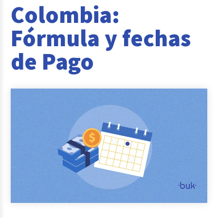
Colombia:
Reclutamiento y Selección
Fórmula y fechas
Casos de éxito
de Pago
Columna del Experto
Entrevistas