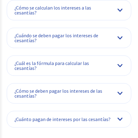
¿Cómo se calculan los intereses a las
cesantías?
¿Cuándo se deben pagar los intereses de
cesantías?
¿Cuál es la fórmula para calcular las
cesantías?
Aunque son conceptos distintos, para
¿Cómo se deben pagar los intereses de las
calcular la base del interés primero debes
cesantías?
saber que: Cesantías = (Salario mensual x
días trabajados) ÷ 360.
Deben pagarse en efectivo o mediante
¿Cuánto pagan de intereses por las cesantías?
transferencia bancaria directamente al
trabajador, a diferencia de las cesantías que
se deben consignar obligatoriamente en el