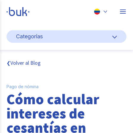
Chile
Categorías
Colombia
Cultura y bienestar laboral
Perú
México
Gestión de personas
Volver al Blog
❮
Brasil
Actualidad
Pago de nómina
Pago de nómina
Cómo calcular
Buk
intereses de
Transformación digital
cesantías en
Tendencias y Data