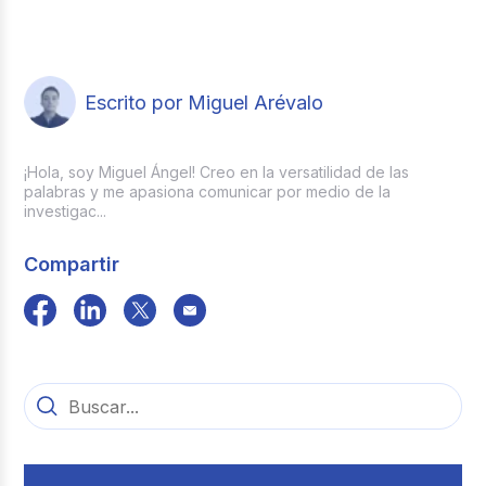
La ley establece un interés del 12% anual. Si
fondo elegido por el empleado.
el periodo laborado es inferior a un año, el
pago de los intereses de cesantías en
Colombia será proporcional al tiempo
servido.
Escrito por Miguel Arévalo
¡Hola, soy Miguel Ángel! Creo en la versatilidad de las
palabras y me apasiona comunicar por medio de la
investigac...
Compartir