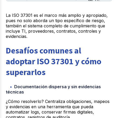
Predecesora
La ISO 37301 es el marco más amplio y apropiado,
Guía para gestión de
de ISO 37301,
ISO
pues no solo aborda un tipo específico de riesgo,
cumplimiento (no
útil pero
19600
también el sistema completo de cumplimiento que
certificable)
menos
incluye TI, proveedores, contratos, controles y
formal.
evidencias.
Se puede
Desafíos comunes al
integrar con
ISO
Sistema de Gestión
ISO 37301
adoptar ISO 37301 y cómo
37001
Anti-Soborno
para cubrir
riesgo de
superarlos
soborno.
Documentación dispersa y sin evidencias
técnicas
¿Cómo resolverlo?
Centraliza obligaciones, mapeos
y evidencias en una herramienta que pueda
automatizar logs, conservar firmas digitales,
contratos, registros de auditoría.