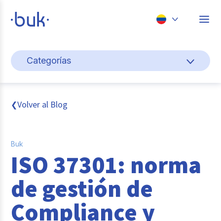
Chile
Categorías
Colombia
Cultura y bienestar laboral
Perú
México
Gestión de personas
Volver al Blog
❮
Brasil
Actualidad
Buk
Pago de nómina
ISO 37301: norma
Buk
de gestión de
Transformación digital
Compliance y
Tendencias y Data