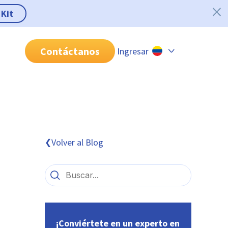
 Kit
Contáctanos
Ingresar
Chile
Colombia
Perú
México
Volver al Blog
❮
Brasil
¡Conviértete en un experto en