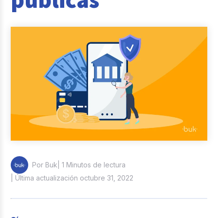
Reclutamiento y Selección
Casos de éxito
Columna del Experto
Entrevistas
| 1 Minutos de lectura
Por Buk
| Última actualización octubre 31, 2022