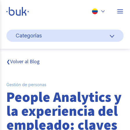
Chile
Categorías
Colombia
Cultura y bienestar laboral
Perú
México
Gestión de personas
Volver al Blog
❮
Brasil
Actualidad
Gestión de personas
Pago de nómina
People Analytics y
Buk
la experiencia del
Transformación digital
empleado: claves
Tendencias y Data