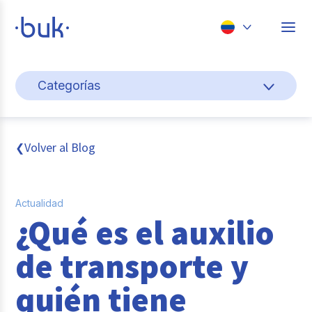
Chile
Categorías
Colombia
Cultura y bienestar laboral
Perú
México
Gestión de personas
Volver al Blog
❮
Brasil
Actualidad
Actualidad
Pago de nómina
¿Qué es el auxilio
Buk
de transporte y
Transformación digital
quién tiene
Tendencias y Data