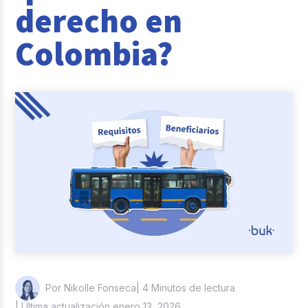
derecho en
Reclutamiento y Selección
Colombia?
Casos de éxito
Columna del Experto
Entrevistas
| 4 Minutos de lectura
Por Nikolle Fonseca
| Última actualización enero 13, 2026