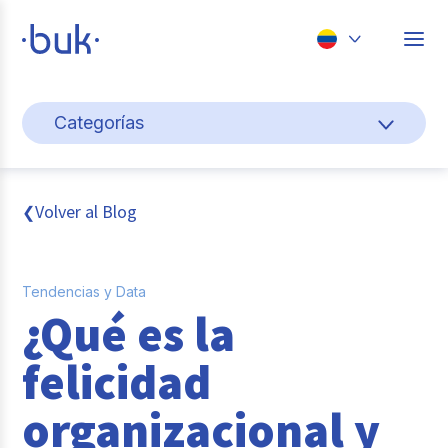
Chile
Categorías
Colombia
Cultura y bienestar laboral
Perú
México
Gestión de personas
Volver al Blog
❮
Brasil
Actualidad
Tendencias y Data
Pago de nómina
¿Qué es la
Buk
felicidad
Transformación digital
organizacional y
Tendencias y Data