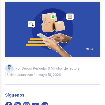
Reclutamiento y Selección
Casos de éxito
Columna del Experto
Entrevistas
| 6 Minutos de lectura
Por Sergio Peñuela
| Última actualización mayo 19, 2026
Síguenos