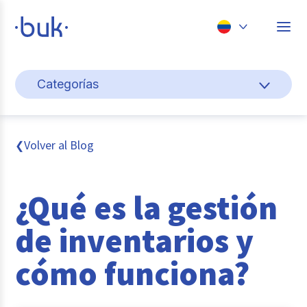
Chile
Categorías
Colombia
Cultura y bienestar laboral
Perú
México
Gestión de personas
Volver al Blog
❮
Brasil
Actualidad
¿Qué es la gestión
Pago de nómina
de inventarios y
Buk
cómo funciona?
Transformación digital
Tendencias y Data