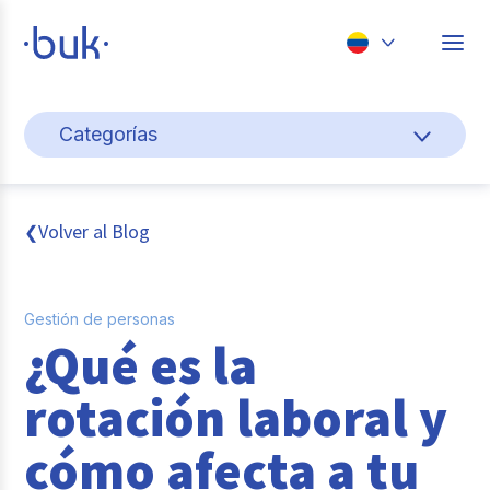
Chile
Categorías
Colombia
Cultura y bienestar laboral
Perú
México
Gestión de personas
Volver al Blog
❮
Brasil
Actualidad
Gestión de personas
Pago de nómina
¿Qué es la
Buk
rotación laboral y
Transformación digital
cómo afecta a tu
Tendencias y Data