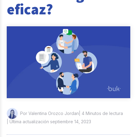
eficaz?
Reclutamiento y Selección
Casos de éxito
Columna del Experto
Entrevistas
| 4 Minutos de lectura
Por Valentina Orozco Jordan
| Última actualización septiembre 14, 2023