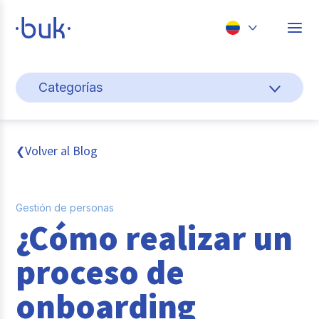
Chile
Categorías
Colombia
Cultura y bienestar laboral
Perú
México
Gestión de personas
Volver al Blog
❮
Brasil
Actualidad
Gestión de personas
Pago de nómina
¿Cómo realizar un
Buk
proceso de
Transformación digital
onboarding
Tendencias y Data