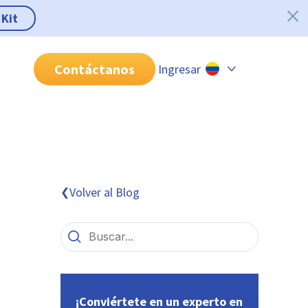
 Kit
Contáctanos
Ingresar
Chile
Colombia
Perú
México
Volver al Blog
❮
Brasil
¡Conviértete en un experto en