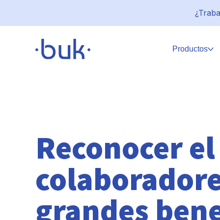
¿Traba
Productos
Reconocer el 
colaboradore
grandes benef