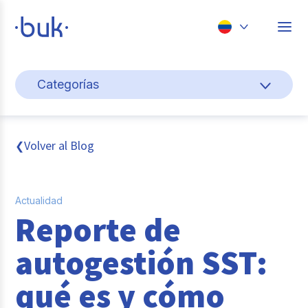
Chile
Categorías
Colombia
Cultura y bienestar laboral
Perú
México
Gestión de personas
Volver al Blog
❮
Brasil
Actualidad
Actualidad
Pago de nómina
Reporte de
Buk
autogestión SST:
Transformación digital
qué es y cómo
Tendencias y Data