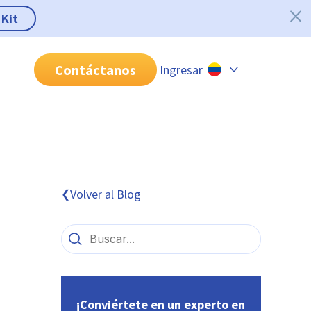
 Kit
Contáctanos
Ingresar
Chile
Colombia
Perú
México
Volver al Blog
❮
Brasil
¡Conviértete en un experto en