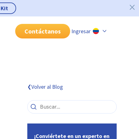
 Kit
Contáctanos
Ingresar
Chile
Colombia
Perú
México
Volver al Blog
❮
Brasil
¡Conviértete en un experto en