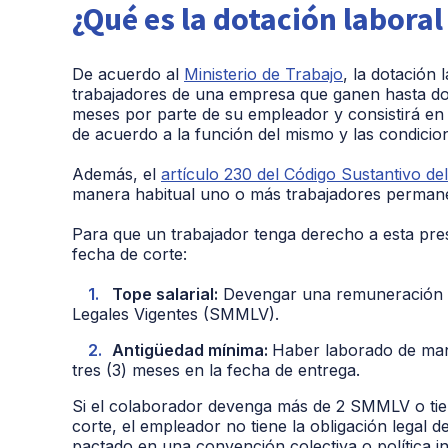
¿Qué es la dotación labora
De acuerdo al
Ministerio de Trabajo
, la dotación 
trabajadores de una empresa que ganen hasta d
meses por parte de su empleador y consistirá en 
de acuerdo a la función del mismo y las condicion
Además, el
artículo 230 del Código Sustantivo de
manera habitual uno o más trabajadores permanen
Para que un trabajador tenga derecho a esta prest
fecha de corte:
Tope salarial:
Devengar una remuneración m
Legales Vigentes (SMMLV).
Antigüedad mínima:
Haber laborado de man
tres (3) meses en la fecha de entrega.
Si el colaborador devenga más de 2 SMMLV o tie
corte, el empleador no tiene la obligación legal 
pactado en una convención colectiva o política in