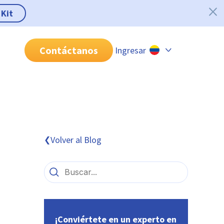
 Kit
Contáctanos
Ingresar
Chile
Colombia
Perú
México
Volver al Blog
❮
Brasil
¡Conviértete en un experto en