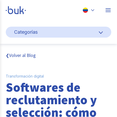
Chile
Categorías
Colombia
Cultura y bienestar laboral
Perú
México
Gestión de personas
Volver al Blog
❮
Brasil
Actualidad
Transformación digital
Pago de nómina
Softwares de
Buk
reclutamiento y
Transformación digital
selección: cómo
Tendencias y Data