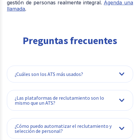
gestión de personas realmente integral.
Agenda una
llamada
.
Preguntas frecuentes
¿Cuáles son los ATS más usados?
Depende del tamaño y la región. Entre los
¿Las plataformas de reclutamiento son lo
más utilizados están Buk, SmartRecruiters,
mismo que un ATS?
Greenhouse, Workday, BambooHR y
Personio.
No. Las plataformas de reclutamiento
¿Cómo puedo automatizar el reclutamiento y
suelen enfocarse en publicar vacantes,
selección de personal?
mientras que un ATS gestiona todo el
proceso de selección.