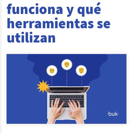
funciona y qué
Reclutamiento y Selección
herramientas se
Casos de éxito
utilizan
Columna del Experto
Entrevistas