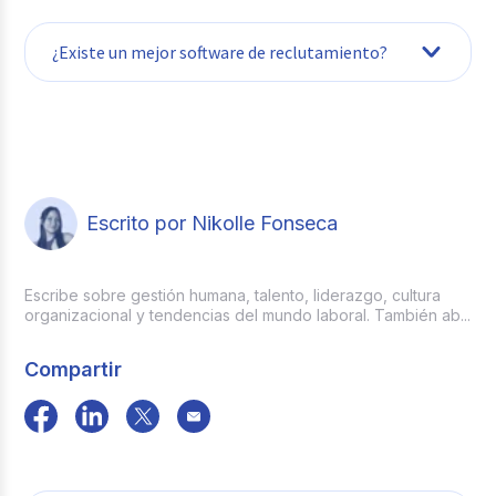
Implementando un software ATS que
¿Existe un mejor software de reclutamiento?
centralice postulaciones, automatice
comunicaciones y genere reportes del
proceso.
No uno único para todos. El mejor será el
que se adapte a tu empresa.
Escrito por Nikolle Fonseca
Escribe sobre gestión humana, talento, liderazgo, cultura
organizacional y tendencias del mundo laboral. También ab...
Compartir