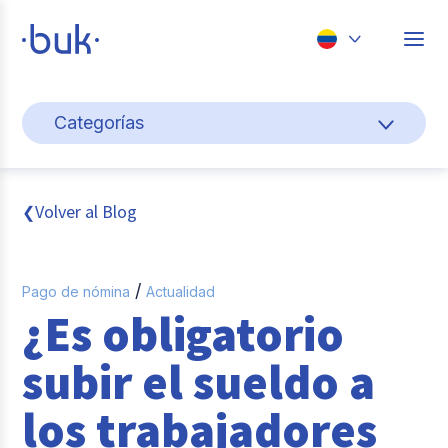
Chile
Categorías
Colombia
Cultura y bienestar laboral
Perú
México
Gestión de personas
Volver al Blog
❮
Brasil
Actualidad
/
Pago de nómina
Actualidad
Pago de nómina
¿Es obligatorio
Buk
subir el sueldo a
Transformación digital
los trabajadores
Tendencias y Data