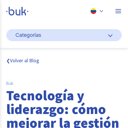
Chile
Categorías
Colombia
Cultura y bienestar laboral
Perú
México
Gestión de personas
Volver al Blog
❮
Brasil
Actualidad
Buk
Pago de nómina
Tecnología y
Buk
liderazgo: cómo
Transformación digital
mejorar la gestión
Tendencias y Data