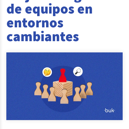
de equipos en
Reclutamiento y Selección
entornos
Casos de éxito
cambiantes
Columna del Experto
Entrevistas