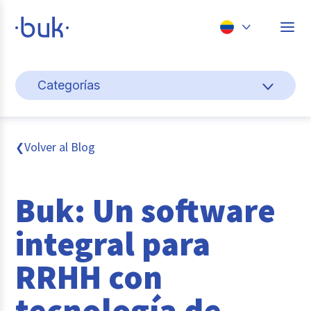
Chile
Categorías
Colombia
Cultura y bienestar laboral
Perú
México
Gestión de personas
Volver al Blog
❮
Brasil
Actualidad
Buk: Un software
Pago de nómina
integral para
Buk
RRHH con
Transformación digital
tecnología de
Tendencias y Data