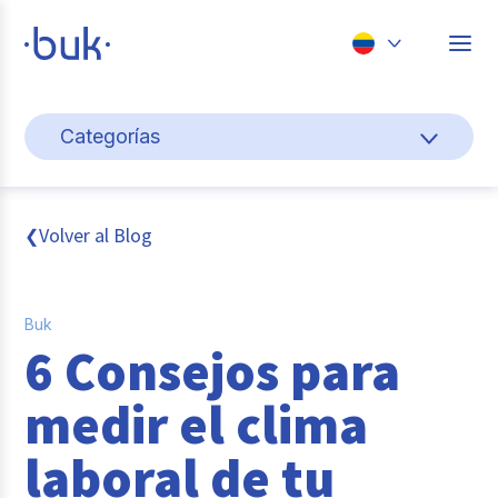
Chile
Categorías
Colombia
Cultura y bienestar laboral
Perú
México
Gestión de personas
Volver al Blog
❮
Brasil
Actualidad
Buk
Pago de nómina
6 Consejos para
Buk
medir el clima
Transformación digital
laboral de tu
Tendencias y Data