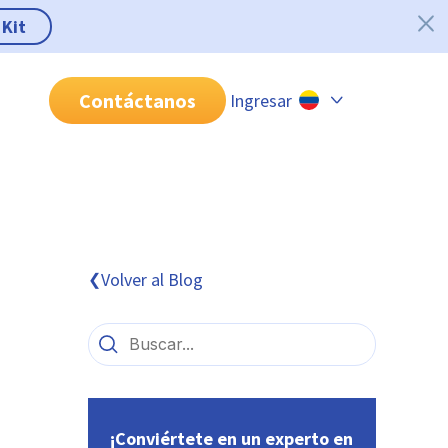
 Kit
Contáctanos
Ingresar
Chile
Colombia
Perú
México
Volver al Blog
❮
Brasil
¡Conviértete en un experto en