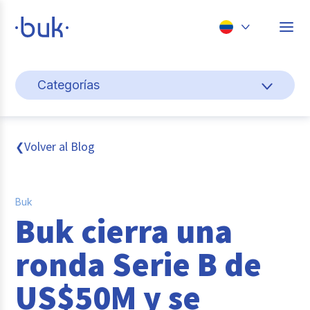
Chile
Categorías
Colombia
Cultura y bienestar laboral
Perú
México
Gestión de personas
Volver al Blog
❮
Brasil
Actualidad
Buk
Pago de nómina
Buk cierra una
Buk
ronda Serie B de
Transformación digital
US$50M y se
Tendencias y Data