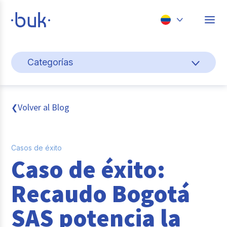
Chile
Categorías
Colombia
Cultura y bienestar laboral
Perú
México
Gestión de personas
Volver al Blog
❮
Brasil
Actualidad
Casos de éxito
Pago de nómina
Caso de éxito:
Buk
Recaudo Bogotá
Transformación digital
SAS potencia la
Tendencias y Data