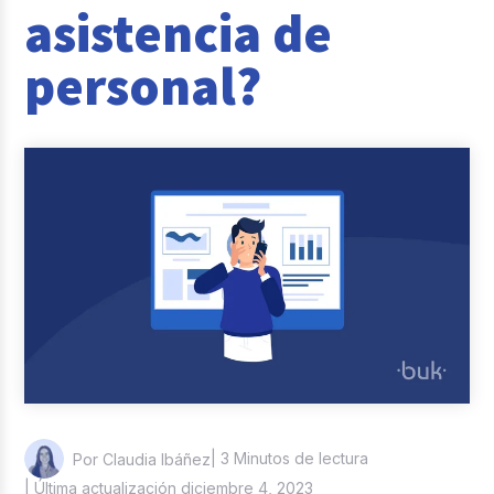
asistencia de
Reclutamiento y Selección
personal?
Casos de éxito
Columna del Experto
Entrevistas
| 3 Minutos de lectura
Por Claudia Ibáñez
| Última actualización diciembre 4, 2023