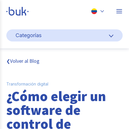
Chile
Categorías
Colombia
Cultura y bienestar laboral
Perú
México
Gestión de personas
Volver al Blog
❮
Brasil
Actualidad
Transformación digital
Pago de nómina
¿Cómo elegir un
Buk
software de
Transformación digital
control de
Tendencias y Data