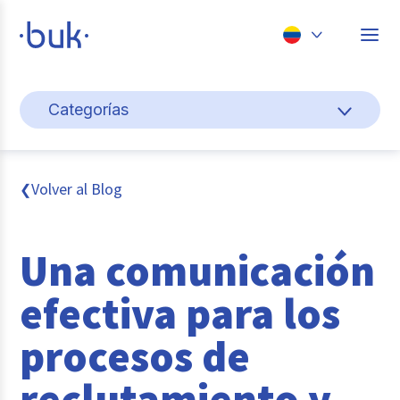
Chile
Categorías
Colombia
Cultura y bienestar laboral
Perú
México
Gestión de personas
Volver al Blog
❮
Brasil
Actualidad
Una comunicación
Pago de nómina
efectiva para los
Buk
procesos de
Transformación digital
reclutamiento y
Tendencias y Data