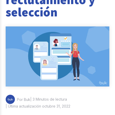
Reclutamiento y Selección
selección
Casos de éxito
Columna del Experto
Entrevistas
| 3 Minutos de lectura
Por Buk
| Última actualización octubre 31, 2022