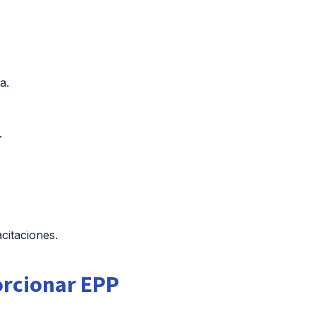
a.
.
citaciones.
orcionar EPP