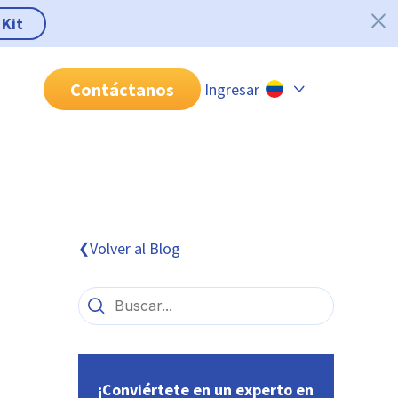
 Kit
Contáctanos
Ingresar
Chile
Colombia
Perú
México
Volver al Blog
❮
Brasil
¡Conviértete en un experto en