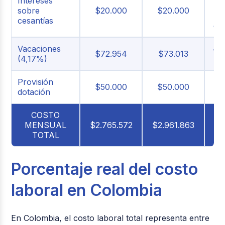
Intereses
me
sobre
$20.000
$20.000
cesantías
ce
Vacaciones
4,
$72.954
$73.013
(4,17%)
s
Provisión
Ar
$50.000
$50.000
dotación
COSTO
MENSUAL
$2.765.572
$2.961.863
TOTAL
Porcentaje real del costo
laboral en Colombia
En Colombia, el costo laboral total
representa entre