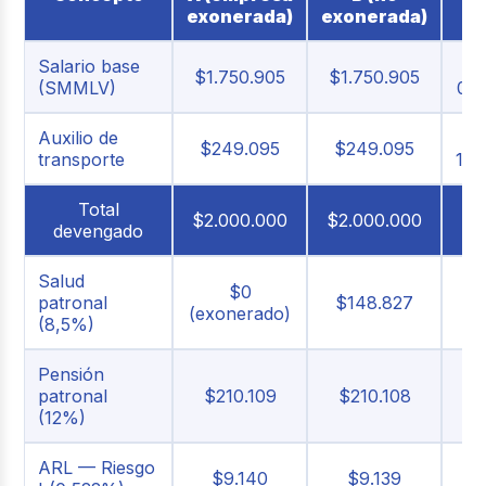
cá
exonerada)
exonerada)
Salario base
De
$1.750.905
$1.750.905
(SMMLV)
015
Auxilio de
De
$249.095
$249.095
transporte
147
Total
$2.000.000
$2.000.000
devengado
Salud
$0
8,
patronal
$148.827
(exonerado)
(8,5%)
Pensión
1
patronal
$210.109
$210.108
(12%)
ARL — Riesgo
0
$9.140
$9.139