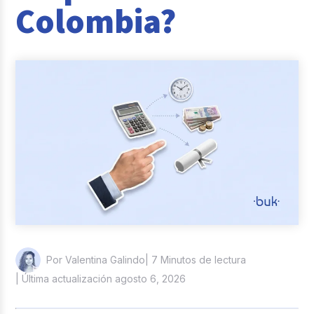
Colombia?
Reclutamiento y Selección
Casos de éxito
Columna del Experto
Entrevistas
| 7 Minutos de lectura
Por Valentina Galindo
| Última actualización agosto 6, 2026