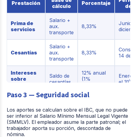
Prestación
Porcentaje
cálculo
de p
Salario +
Prima de
Junio y
aux.
8,33%
servicios
diciemb
transporte
Salario +
Consign
Cesantías
aux.
8,33%
14 de f
transporte
Intereses
12% anual
Saldo de
Enero (
sobre
(1%
cesantías
el 31)
cesantías
mensual)
Paso 3 — Seguridad social
Solo
4,17% (15
Acuerd
Vacaciones
salario
días
entre p
Los aportes se calculan sobre el IBC, que no puede
base
hábiles/año)
ser inferior al Salario Mínimo Mensual Legal Vigente
(SMMLV). El empleador asume la parte patronal; el
trabajador aporta su porción, descontada de
nómina.