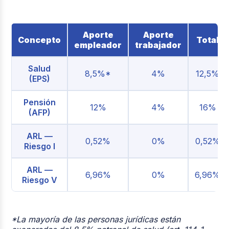
Aporte
Aporte
Concepto
Total
empleador
trabajador
Salud
8,5%*
4%
12,5%
(EPS)
Pensión
12%
4%
16%
(AFP)
ARL —
0,52%
0%
0,52%
Riesgo I
ARL —
6,96%
0%
6,96%
Riesgo V
*La mayoría de las personas jurídicas están