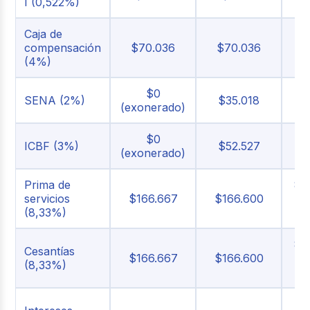
I (0,522%)
d
Caja de
4
compensación
$70.036
$70.036
(4%)
$0
2
SENA (2%)
$35.018
(exonerado)
$0
3
ICBF (3%)
$52.527
(exonerado)
Prima de
8,
servicios
$166.667
$166.600
(
(8,33%)
8,
Cesantías
$166.667
$166.600
(
(8,33%)