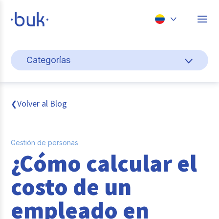
Chile
Categorías
Colombia
Cultura y bienestar laboral
Perú
México
Gestión de personas
Volver al Blog
❮
Brasil
Actualidad
Gestión de personas
Pago de nómina
¿Cómo calcular el
Buk
costo de un
Transformación digital
empleado en
Tendencias y Data