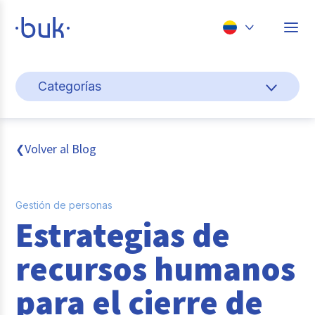
Chile
Categorías
Colombia
Cultura y bienestar laboral
Perú
México
Gestión de personas
Volver al Blog
❮
Brasil
Actualidad
Gestión de personas
Pago de nómina
Estrategias de
Buk
recursos humanos
Transformación digital
para el cierre de
Tendencias y Data