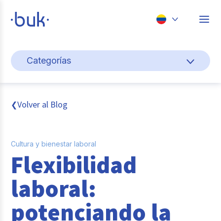
Chile
Categorías
Colombia
Cultura y bienestar laboral
Perú
México
Gestión de personas
Volver al Blog
❮
Brasil
Actualidad
Cultura y bienestar laboral
Pago de nómina
Flexibilidad
Buk
laboral:
Transformación digital
potenciando la
Tendencias y Data