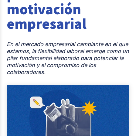
motivación
Reclutamiento y Selección
empresarial
Casos de éxito
Columna del Experto
En el mercado empresarial cambiante en el que
Entrevistas
estamos, la flexibilidad laboral emerge como un
pilar fundamental elaborado para potenciar la
motivación y el compromiso de los
colaboradores.