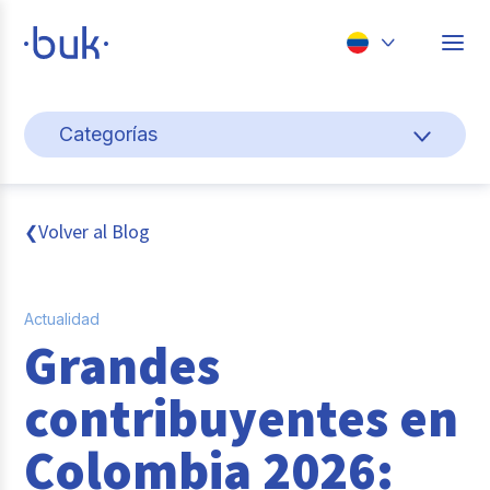
Chile
Categorías
Colombia
Cultura y bienestar laboral
Perú
México
Gestión de personas
Volver al Blog
❮
Brasil
Actualidad
Actualidad
Pago de nómina
Grandes
Buk
contribuyentes en
Transformación digital
Colombia 2026:
Tendencias y Data