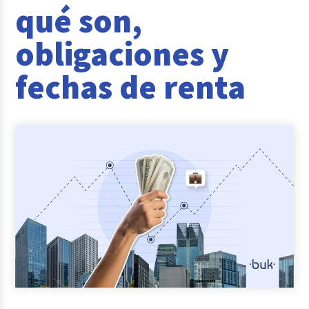
qué son,
Reclutamiento y Selección
obligaciones y
Casos de éxito
fechas de renta
Columna del Experto
Entrevistas