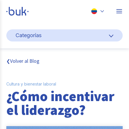
Chile
Categorías
Colombia
Cultura y bienestar laboral
Perú
México
Gestión de personas
Volver al Blog
❮
Brasil
Actualidad
Cultura y bienestar laboral
Pago de nómina
¿Cómo incentivar
Buk
el liderazgo?
Transformación digital
Tendencias y Data